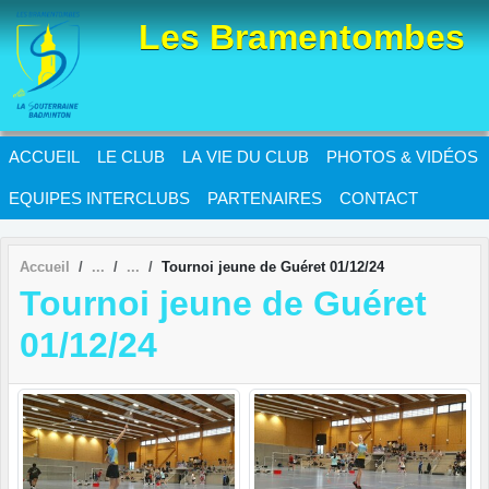
Panneau de gestion des cookies
Les Bramentombes
ACCUEIL
LE CLUB
LA VIE DU CLUB
PHOTOS & VIDÉOS
EQUIPES INTERCLUBS
PARTENAIRES
CONTACT
Accueil
Tournoi jeune de Guéret 01/12/24
Tournoi jeune de Guéret
01/12/24